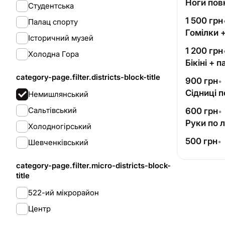
Ноги повн
Студентська
1 500
грн
Палац спорту
Гомілки +
Історичний музей
1 200
грн
Холодна Гора
Бікіні + 
category-page.filter.districts-block-title
900
грн
•
Сідниці 
Немишлянський
Сальтівський
600
грн
•
Руки по л
Холодногірський
500
грн
•
Шевченківський
category-page.filter.micro-districts-block-
title
522-ий мікрорайон
Центр