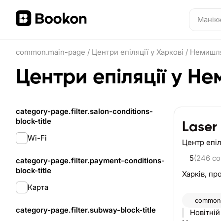
common.main-page
/
Центри епіляції у Харкові
/
Немишля
Центри епіляції у Н
category-page.filter.salon-conditions-
block-title
Laser
Wi-Fi
Центр епіл
5
(246 c
category-page.filter.payment-conditions-
block-title
Харків,
про
Карта
common.
category-page.filter.subway-block-title
Новітні