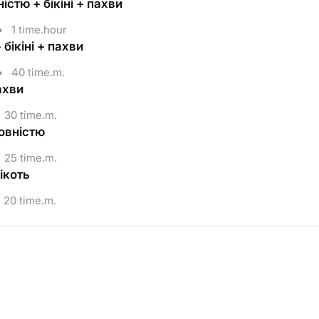
істю + бікіні + пахви
•
1 time.hour
 бікіні + пахви
•
40 time.m.
пахви
30 time.m.
повністю
25 time.m.
ікоть
20 time.m.