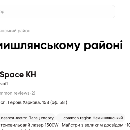
нський район
емишлянському районі
 Space KH
яції
ommon.reviews-2)
сп. Героїв Харкова, 158 (оф. 58 )
nearest-metro: Палац спорту
common.region
Немишлянський
й трихвильовий лазер 1500W -Майстри з великим досвідом -