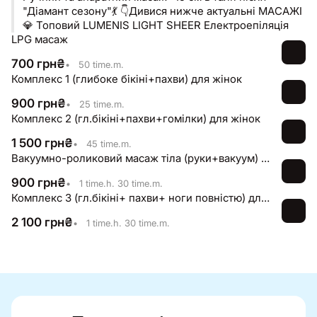
"Діамант сезону"💃 👇Дивися нижче актуальні МАСАЖІ
💎 Топовий LUMENIS LIGHT SHEER Електроепіляція
LPG масаж
700
грн
₴
•
50 time.m.
Комплекс 1 (глибоке бікіні+пахви) для жінок
900
грн
₴
•
25 time.m.
Комплекс 2 (гл.бікіні+пахви+гомілки) для жінок
1 500
грн
₴
•
45 time.m.
Вакуумно-роликовий масаж тіла (руки+вакуум) жіночий
900
грн
₴
•
1 time.h. 30 time.m.
Комплекс 3 (гл.бікіні+ пахви+ ноги повністю) для жінок
2 100
грн
₴
•
1 time.h. 30 time.m.