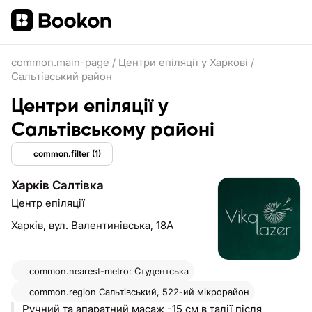
common.main-page
/
Центри епіляції у Харкові
/
Сальтівський район
Центри епіляції у
Сальтівському районі
common.filter
(1)
Харків Салтівка
Центр епіляції
Харків,
вул. Валентинівська, 18А
common.nearest-metro: Студентська
common.region
Сальтівський, 522-ий мікрорайон
Ручний та апаратний масаж -15 см в талії після