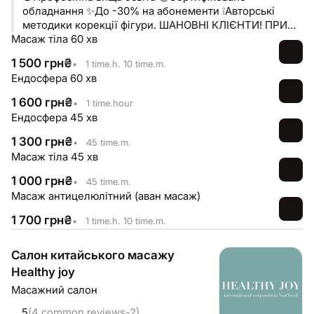
обладнання ✨До -30% на абонементи ❕Авторські
методики корекції фігури. ШАНОВНІ КЛІЄНТИ! ПРИ
Масаж тіла 60 хв
ОНЛАЙН ЗАПИСІ, БУДЬ ЛАСКА, ВКАЗУЙТЕ СВОЄ
ПРІЗВИЩЕ! ДЯКУЮ!
1 500
грн
₴
•
1 time.h. 10 time.m.
Ендосфера 60 хв
1 600
грн
₴
•
1 time.hour
Ендосфера 45 хв
1 300
грн
₴
•
45 time.m.
Масаж тіла 45 хв
1 000
грн
₴
•
45 time.m.
Масаж антицелюлітний (аван масаж)
1 700
грн
₴
•
1 time.h. 10 time.m.
Салон китайського масажу
Healthy joy
Масажний салон
5
(4 common.reviews-2)