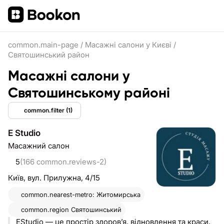
common.main-page
/
Масажні салони у Києві
/
Святошинський район
Масажні салони у
Святошинському районі
common.filter
(1)
E Studio
Масажний салон
5
(166 common.reviews-2)
Київ,
вул. Прилужна, 4/15
common.nearest-metro: Житомирська
common.region
Святошинський
EStudio — це простір здоров’я, відновлення та краси,