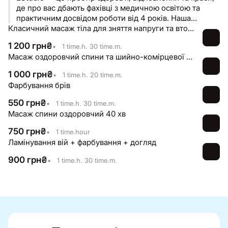
де про вас дбають фахівці з медичною освітою та
практичним досвідом роботи від 4 років. Наша
команда реабілітологів допомагає позбутися болю,
Класичний масаж тіла для зняття напруги та втоми 60 хв
зняти м’язове напруження, покращити рухливість та
1 200
грн
₴
•
1 time.h. 30 time.m.
підтримувати здоров’я опорно-рухового апарату. Ми
Масаж оздоровчий спини та шийно-комірцевої зони + масаж рук в подарунок
підбираємо процедури індивідуально, враховуючи
ваші потреби, скарги та цілі.
1 000
грн
₴
•
1 time.h. 20 time.m.
Фарбування брів
550
грн
₴
•
1 time.h. 30 time.m.
Масаж спини оздоровчий 40 хв
750
грн
₴
•
1 time.hour
Ламінування вій + фарбування + догляд
900
грн
₴
•
1 time.h. 30 time.m.