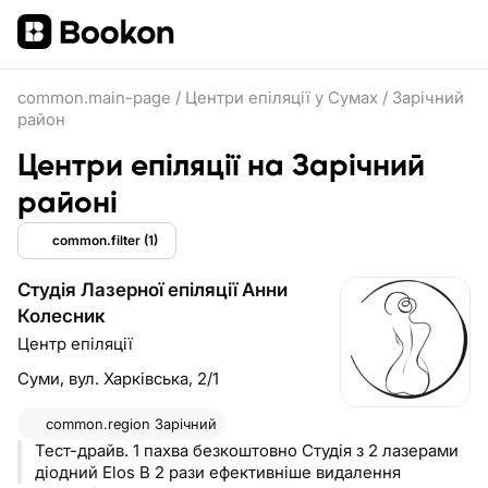
common.main-page
/
Центри епіляції у Сумах
/
Зарічний
район
Центри епіляції на Зарічний
районі
common.filter
(1)
Студія Лазерної епіляції Анни
Колесник
Центр епіляції
Суми,
вул. Харківська, 2/1
common.region
Зарічний
Тест-драйв. 1 пахва безкоштовно Студія з 2 лазерами
діодний Elos В 2 рази ефективніше видалення