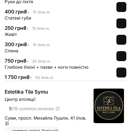
Руки до ліктя
400
грн
₴
•
15 time.m.
Статеві губи
250
грн
₴
•
15 time.m.
Живіт
300
грн
₴
•
15 time.m.
Спина
750
грн
₴
•
20 time.m.
Глибоке бікіні + пахви + ноги повністю
1 750
грн
₴
•
55 time.m.
Estetika Tila Symu
Центр епіляції
5
(19 common.reviews-2)
Суми,
просп. Михайла Лушпи, 41 (пов.
3)
common.region
Зарічний