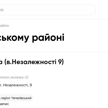
район
ському районі
а (в.Незалежності 9)
ommon.reviews-2)
л. Незалежності, 9
region
Чечелівський
запис