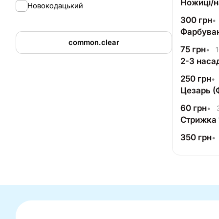
Ножиці/
Новокодацький
300
грн
•
Фарбуван
common.clear
75
грн
•
1
2-3 наса
250
грн
•
Цезарь (
60
грн
•
3
Стрижка 
350
грн
•