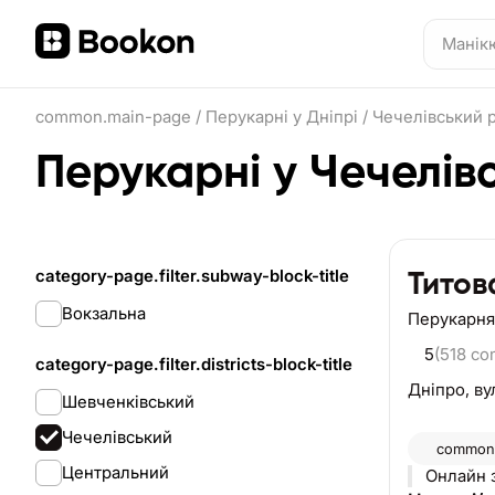
common.main-page
/
Перукарні у Дніпрі
/
Чечелівський 
Перукарні у Чечелів
category-page.filter.subway-block-title
Титов
Вокзальна
Перукарня
5
(518 c
category-page.filter.districts-block-title
Дніпро,
ву
Шевченківський
Чечелівський
common.
Центральний
Онлайн 