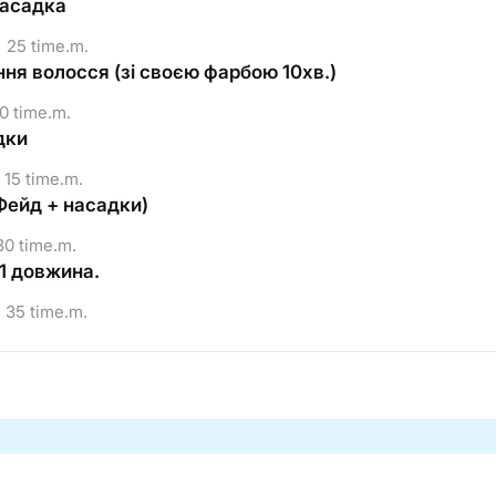
насадка
25 time.m.
ня волосся (зі своєю фарбою 10хв.)
0 time.m.
дки
15 time.m.
Фейд + насадки)
0 time.m.
1 довжина.
35 time.m.