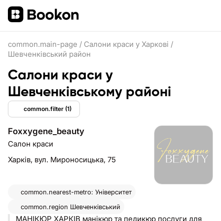
common.main-page
/
Салони краси у Харкові
/
Шевченківський район
Салони краси у
Шевченківському районі
common.filter
(1)
Foxxygene_beauty
Салон краси
Харків,
вул. Мироносицька, 75
common.nearest-metro: Університет
common.region
Шевченківський
МАНІКЮР ХАРКІВ манікюр та педикюр послуги для