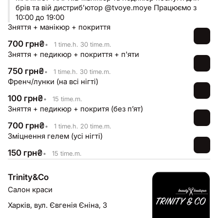
брів та вій дистрибʼютор @tvoye.moye Працюємо з
10:00 до 19:00
Зняття + манікюр + покриття
700
грн
₴
•
1 time.h. 30 time.m.
Зняття + педикюр + покриття + п'яти
750
грн
₴
•
1 time.h. 30 time.m.
Френч/лунки (на всі нігті)
100
грн
₴
•
15 time.m.
Зняття + педикюр + покритя (без пʼят)
700
грн
₴
•
1 time.h. 20 time.m.
Зміцнення гелем (усі нігті)
150
грн
₴
•
15 time.m.
Trinity&Co
Салон краси
Харків,
вул. Євгенія Єніна, 3