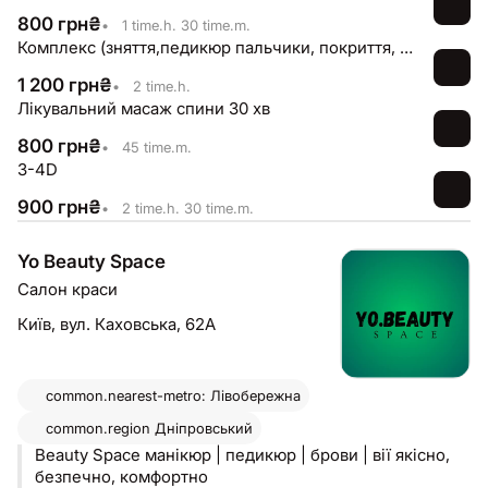
800
грн
₴
•
1 time.h. 30 time.m.
Комплекс (зняття,педикюр пальчики, покриття, стопа)
1 200
грн
₴
•
2 time.h.
Лікувальний масаж спини 30 хв
800
грн
₴
•
45 time.m.
3-4D
900
грн
₴
•
2 time.h. 30 time.m.
Yo Beauty Space
Салон краси
Київ,
вул. Каховська, 62А
common.nearest-metro: Лівобережна
common.region
Дніпровський
Beauty Space манікюр | педикюр | брови | вії якісно,
безпечно, комфортно