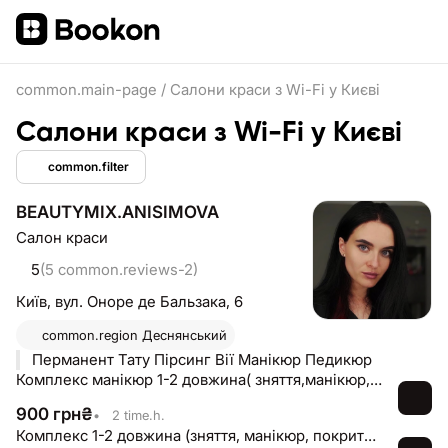
common.main-page
/
Салони краси з Wi-Fi у Києві
Салони краси з Wi-Fi у Києві
common.filter
BEAUTYMIX.ANISIMOVA
Салон краси
5
(5 common.reviews-2)
Київ,
вул. Оноре де Бальзака, 6
common.region
Деснянський
Перманент Тату Пірсинг Вії Манікюр Педикюр
Комплекс манікюр 1-2 довжина( зняття,манікюр, покриття)
900
грн
₴
•
2 time.h.
Комплекс 1-2 довжина (зняття, манікюр, покриття)