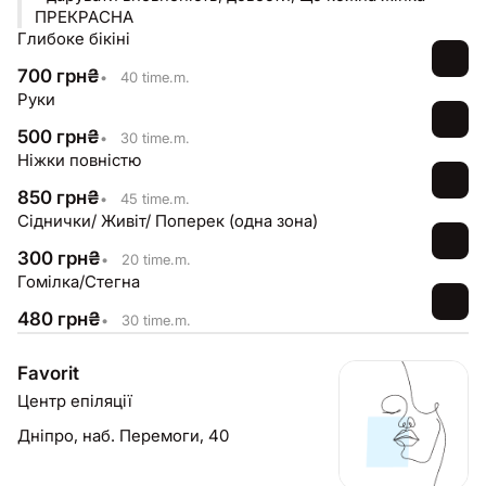
ПРЕКРАСНА
Глибоке бікіні
700
грн
₴
•
40 time.m.
Руки
500
грн
₴
•
30 time.m.
Ніжки повністю
850
грн
₴
•
45 time.m.
Сіднички/ Живіт/ Поперек (одна зона)
300
грн
₴
•
20 time.m.
Гомілка/Стегна
480
грн
₴
•
30 time.m.
Favorit
Центр епіляції
Дніпро,
наб. Перемоги, 40