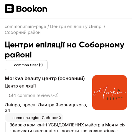
common.main-page
/
Центри епіляції у Дніпрі
/
Соборний район
Центри епіляції на Соборному
районі
common.filter
(1)
Morkva beauty центр (основний)
Центр епіляції
5
(4 common.reviews-2)
Дніпро,
просп. Дмитра Яворницького,
34
common.region
Соборний
Збираю комʼюніті УСВІДОМЛЕНИХ майстрів Моя місія
- дарувати впевненість, довести, що кожна жінка -