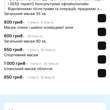
і SEAS терапії) Консультуємо офлайн/онлайн
Відновлюємо після травм та операцій, працюємо з
Загальний масаж 55 хв.
мʼязами тазового дна
800
грн
₴
•
1 time.h. 5 time.m.
Масаж спини і шийно-комірцевої зони
600
грн
₴
•
50 time.m.
Загальний масаж 80 хв.
950
грн
₴
•
1 time.h. 30 time.m.
Спортивний масаж
1 000
грн
₴
•
1 time.h. 20 time.m.
Іспанський масаж обличчя
850
грн
₴
•
1 time.h. 15 time.m.