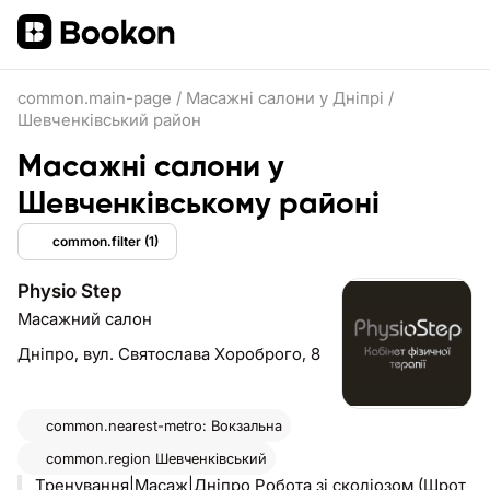
common.main-page
/
Масажні салони у Дніпрі
/
Шевченківський район
Масажні салони у
Шевченківському районі
common.filter
(1)
Physio Step
Масажний салон
Дніпро,
вул. Святослава Хороброго, 8
common.nearest-metro: Вокзальна
common.region
Шевченківський
Тренування|Масаж|Дніпро Робота зі сколіозом (Шрот