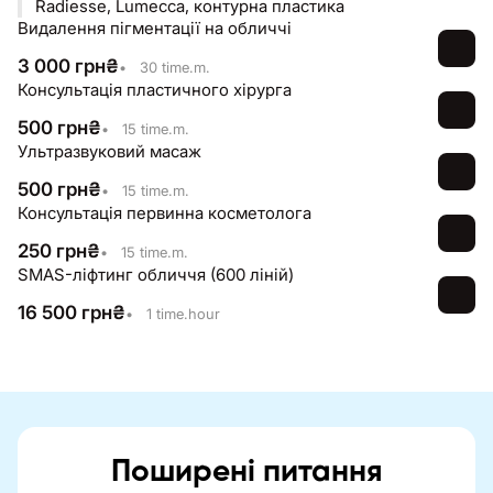
Radiesse, Lumecca, контурна пластика
Видалення пігментації на обличчі
3 000
грн
₴
•
30 time.m.
Консультація пластичного хірурга
500
грн
₴
•
15 time.m.
Ультразвуковий масаж
500
грн
₴
•
15 time.m.
Консультація первинна косметолога
250
грн
₴
•
15 time.m.
SMAS-ліфтинг обличчя (600 ліній)
16 500
грн
₴
•
1 time.hour
Поширені питання