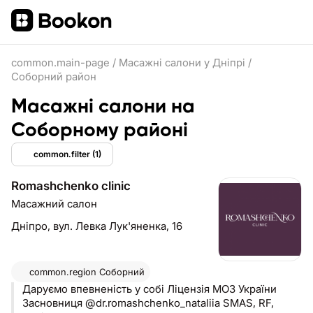
common.main-page
/
Масажні салони у Дніпрі
/
Соборний район
Масажні салони на
Соборному районі
common.filter
(1)
Romashchenko clinic
Масажний салон
Дніпро,
вул. Левка Лук'яненка, 16
common.region
Соборний
Даруємо впевненість у собі Ліцензія МОЗ України
Засновниця @dr.romashchenko_nataliia SMAS, RF,