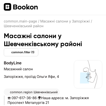
common.main-page
/
Масажні салони у Запоріжжі
/
Шевченківський район
Масажні салони у
Шевченківському районі
common.filter
(1)
BodyLine
Масажний салон
Запоріжжя,
проїзд Ольги Яфи, 4
common.region
Шевченківський
☎️ 097-617-36-86 🌍Наша адреса: м. Запоріжжя
Проспект Металургів 21