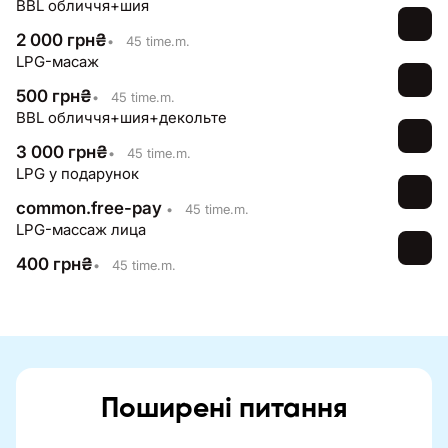
BBL обличчя+шия
2 000
грн
₴
•
45 time.m.
LPG-масаж
500
грн
₴
•
45 time.m.
BBL обличчя+шия+декольте
3 000
грн
₴
•
45 time.m.
LPG у подарунок
common.free-pay
•
45 time.m.
LPG-массаж лица
400
грн
₴
•
45 time.m.
Поширені питання