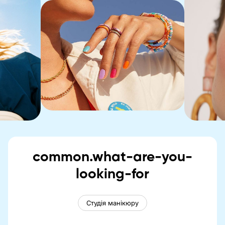
common.what-are-you-
looking-for
Студія манікюру