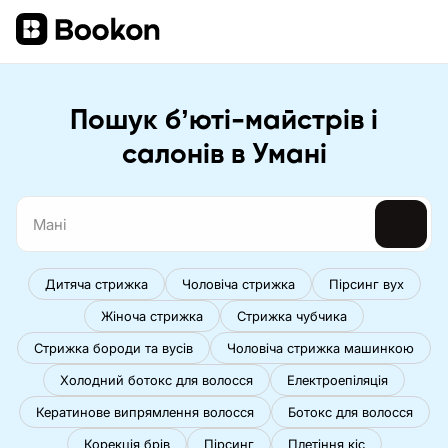
Пошук бʼюті-майстрів і
салонів в Умані
Дитяча стрижка
Чоловіча стрижка
Пірсинг вух
Жіноча стрижка
Стрижка чубчика
Стрижка бороди та вусів
Чоловіча стрижка машинкою
Холодний ботокс для волосся
Електроепіляція
Кератинове випрямлення волосся
Ботокс для волосся
Корекція брів
Пірсинг
Плетіння кіс