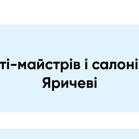
і-майстрів і салон
Яричеві