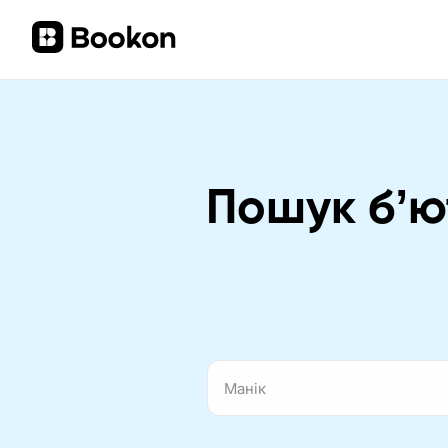
Пошук бʼют