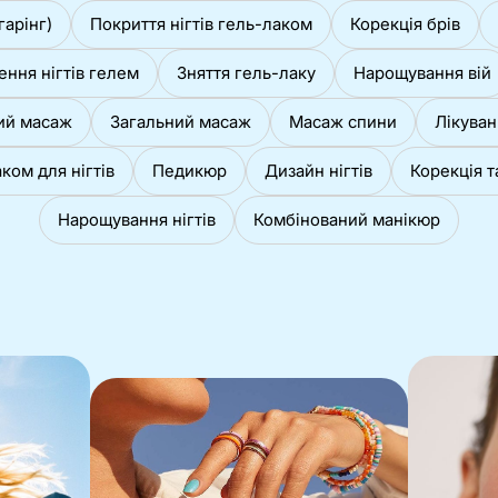
гарінг)
Покриття нігтів гель-лаком
Корекція брів
ення нігтів гелем
Зняття гель-лаку
Нарощування вій
ий масаж
Загальний масаж
Масаж спини
Лікуван
ком для нігтів
Педикюр
Дизайн нігтів
Корекція т
Нарощування нігтів
Комбінований манікюр