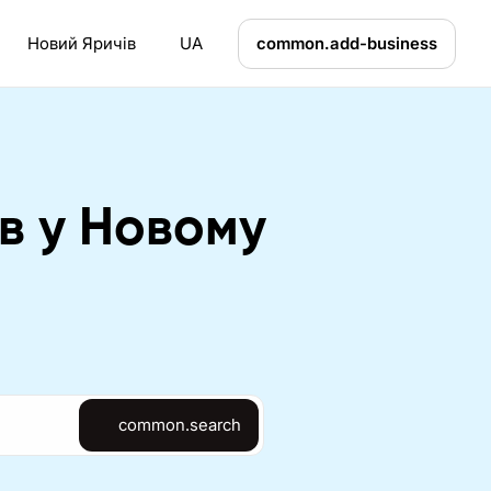
Новий Яричів
UA
common.add-business
ів у Новому
common.search