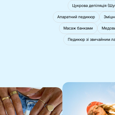
Цукрова депіляція (Шу
Апаратний педикюр
Зміцн
Масаж банками
Медов
Педикюр зі звичайним ла