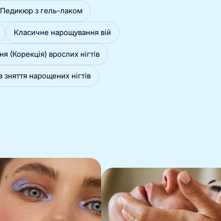
Педикюр з гель-лаком
Класичне нарощування вій
ня (Корекція) врослих нігтів
а зняття нарощених нігтів