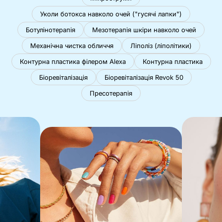
Уколи ботокса навколо очей ("гусячі лапки")
Ботулінотерапія
Мезотерапія шкіри навколо очей
Механічна чистка обличчя
Ліполіз (ліполітики)
Контурна пластика філером Alexa
Контурна пластика
Біоревіталізація
Біоревіталізація Revok 50
Пресотерапія