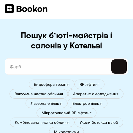
Пошук бʼюті-майстрів і
салонів у Котельві
Ендосфера терапія
RF ліфтинг
Вакуумна чистка обличчя
Апаратне омолодження
Лазерна епіляція
Електроепіляція
Мікроголковий RF ліфтинг
Комбінована чистка обличчя
Уколи ботокса в лоб
Мікроструми