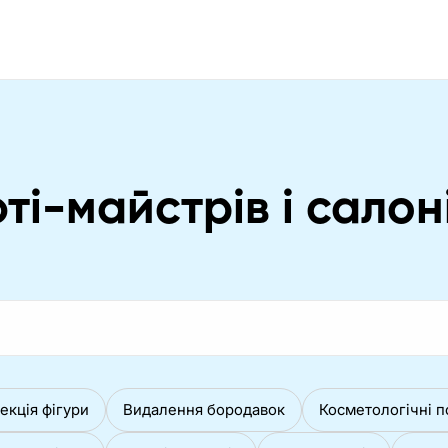
ті-майстрів і салоні
екція фігури
Видалення бородавок
Косметологічні п