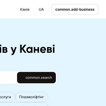
Канів
UA
common.add-business
в у Каневі
common.search
ослуги
Плазмоліфтінг