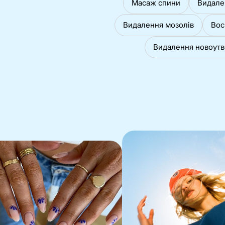
Масаж спини
Видале
Видалення мозолів
Вос
Видалення новоут