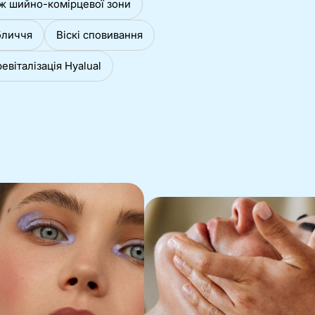
ж шийно-комірцевої зони
бличчя
Віскі сповивання
евіталізація Hyalual