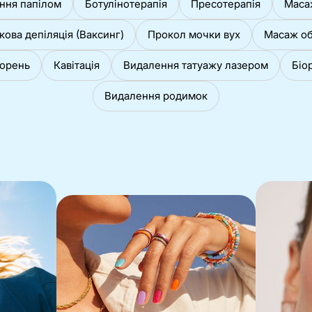
ння папілом
Ботулінотерапія
Пресотерапія
Маса
кова депіляція (Ваксинг)
Прокол мочки вух
Масаж о
ворень
Кавітація
Видалення татуажу лазером
Біор
Видалення родимок