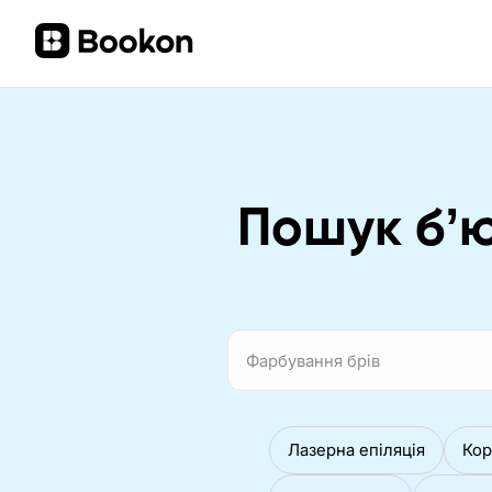
Пошук бʼю
Лазерна епіляція
Кор