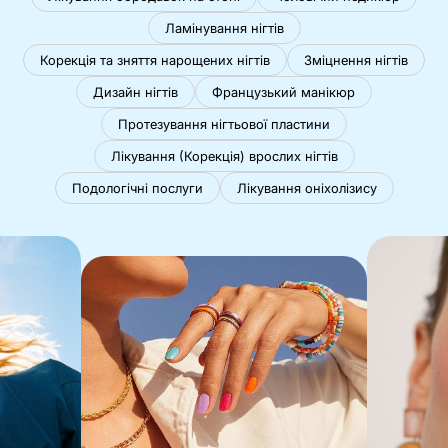
Ламінування нігтів
Корекція та зняття нарощених нігтів
Зміцнення нігтів
Дизайн нігтів
Французький манікюр
Протезування нігтьової пластини
Лікування (Корекція) врослих нігтів
Подологічні послуги
Лікування оніхолізису