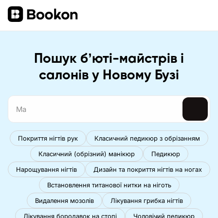
Пошук бʼюті-майстрів і
салонів у Новому Бузі
Покриття нігтів рук
Класичний педикюр з обрізанням
Класичний (обрізний) манікюр
Педикюр
Нарощування нігтів
Дизайн та покриття нігтів на ногах
Встановлення титанової нитки на ніготь
Видалення мозолів
Лікування грибка нігтів
Лікування бородавок на стопі
Чоловічий педикюр