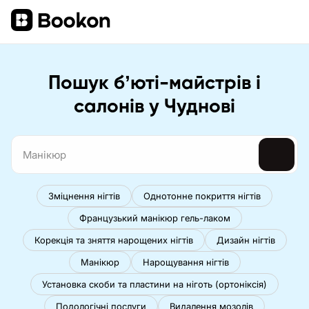
Пошук бʼюті-майстрів і
салонів у Чуднові
Зміцнення нігтів
Однотонне покриття нігтів
Французький манікюр гель-лаком
Корекція та зняття нарощених нігтів
Дизайн нігтів
Манікюр
Нарощування нігтів
Установка скоби та пластини на ніготь (ортоніксія)
Подологічні послуги
Видалення мозолів