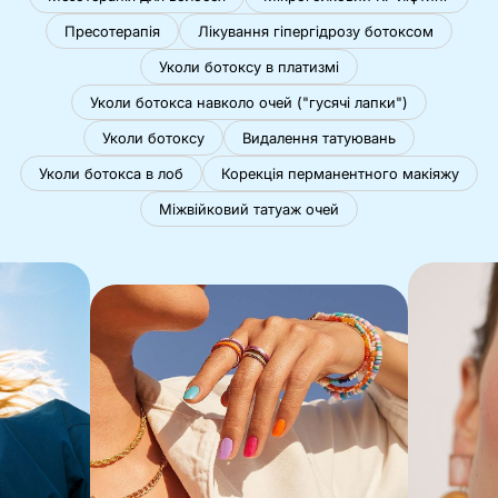
Пресотерапія
Лікування гіпергідрозу ботоксом
Уколи ботоксу в платизмі
Уколи ботокса навколо очей ("гусячі лапки")
Уколи ботоксу
Видалення татуювань
Уколи ботокса в лоб
Корекція перманентного макіяжу
Міжвійковий татуаж очей