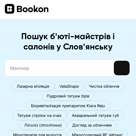
Пошук бʼюті-майстрів і
салонів у Словʼянську
Лазерна епіляція
VelaShape
Чистка обличчя
Пудровий татуаж брів
Біоревіталізація препаратом Kiara Reju
Татуаж стрілок на очах
Акварельний татуаж губ
Ліполіз (ліполітики)
Догляд за обличчям
Мезотерапія для волосся
Мікроголковий RF ліфтинг