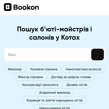
Пошук бʼюті-майстрів і
салонів у Котах
Манікюр
Чоловіча стрижка
Нанопластика волосся
Жіноча стрижка
Догляд за шкірою голови
Консультації трихолога
Дизайн нігтів
Апаратний манікюр
Корекція та зняття нарощених нігтів
Нарощування нігтів