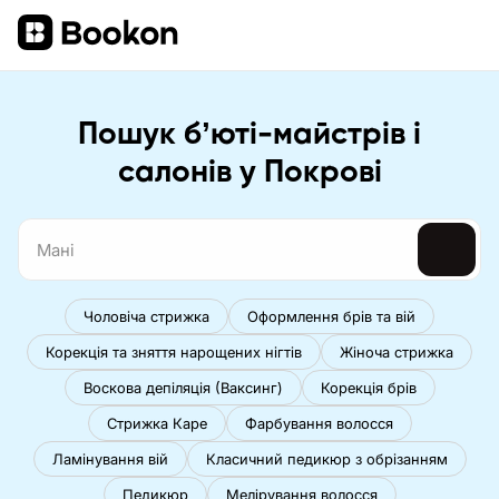
Пошук бʼюті-майстрів і
салонів у Покрові
Чоловіча стрижка
Оформлення брів та вій
Корекція та зняття нарощених нігтів
Жіноча стрижка
Воскова депіляція (Ваксинг)
Корекція брів
Стрижка Каре
Фарбування волосся
Ламінування вій
Класичний педикюр з обрізанням
Педикюр
Мелірування волосся