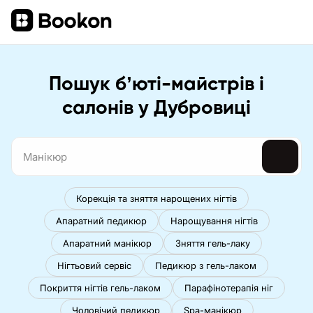
Пошук бʼюті-майстрів і
салонів у Дубровиці
Корекція та зняття нарощених нігтів
Апаратний педикюр
Нарощування нігтів
Апаратний манікюр
Зняття гель-лаку
Нігтьовий сервіс
Педикюр з гель-лаком
Покриття нігтів гель-лаком
Парафінотерапія ніг
Чоловічий педикюр
Spa-манікюр