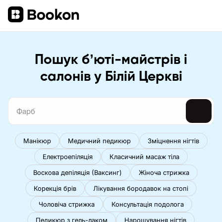
Пошук бʼюті-майстрів і
салонів у Білій Церкві
Манікюр
Медичний педикюр
Зміцнення нігтів
Електроепіляція
Класичний масаж тіла
Воскова депіляція (Ваксинг)
Жіноча стрижка
Корекція брів
Лікування бородавок на стопі
Чоловіча стрижка
Консультація подолога
Педикюр з гель-лаком
Нарощування нігтів