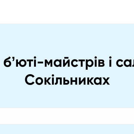
бʼюті-майстрів і са
Сокільниках