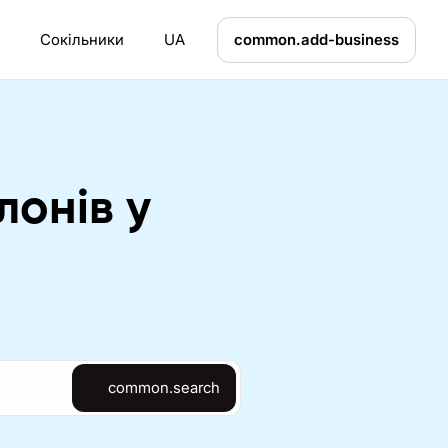
Сокільники
UA
common.add-business
лонів у
common.search