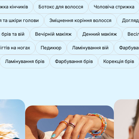
жка кінчиків
Ботокс для волосся
Чоловіча стрижка
я та шкіри голови
Зміцнення коріння волосся
Догляд
брів та вій
Вечірній макіяж
Денний макіяж
Весі
ігтів на ногах
Педикюр
Ламінування вій
Фарбува
Ламінування брів
Фарбування брів
Корекція брів