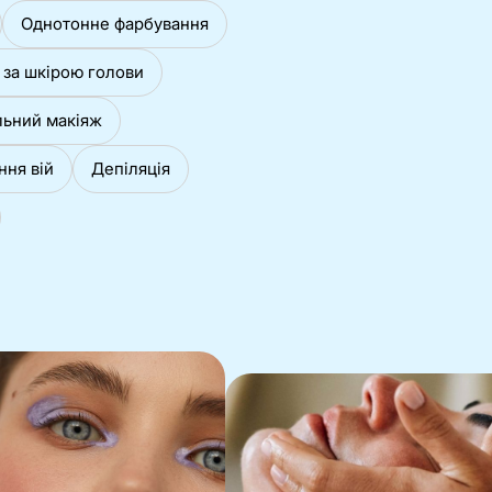
Однотонне фарбування
 за шкірою голови
льний макіяж
ння вій
Депіляція