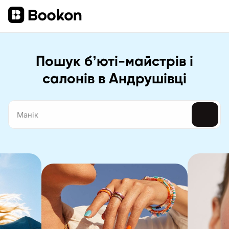
Пошук бʼюті-майстрів і
салонів в Андрушівці