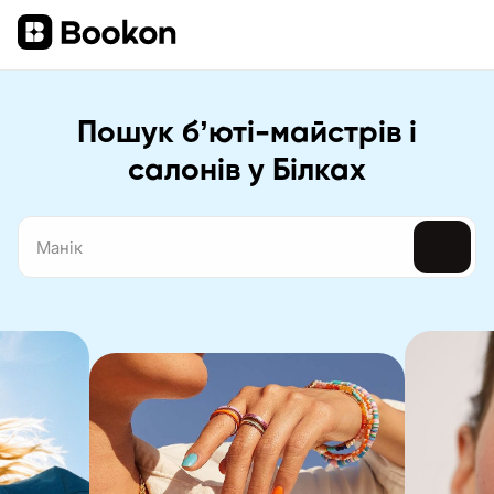
Пошук бʼюті-майстрів і
салонів у Білках